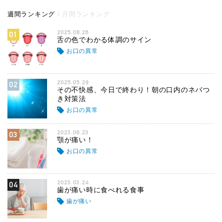
週間ランキング
月間ランキング
2025.08.26
01
舌の色でわかる体調のサイン
お口の異常
2025.05.29
02
その不快感、今日で終わり！朝の口内のネバつ
き対策法
お口の異常
2023.06.23
03
顎が痛い！
お口の異常
2023.03.24
04
歯が痛い時に食べれる食事
歯が痛い