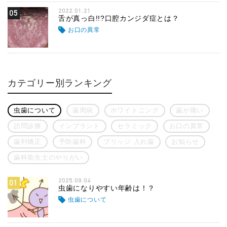
2022.01.21
05
舌が真っ白!!?口腔カンジダ症とは？
お口の異常
カテゴリー別ランキング
虫歯について
歯周病
ホワイトニング
歯が痛い
訪問診療
インプラント
セラミック
お口の異常
歯列矯正
予防歯科
ブリッジ 入れ歯
お知らせ
歯科衛生士のやりがい
2025.09.04
01
虫歯になりやすい年齢は！？
虫歯について