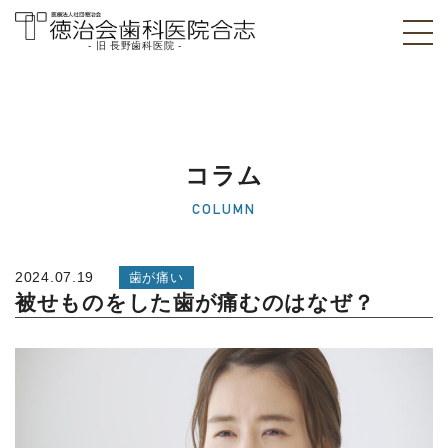
- 旧 長野歯科医院 -
医療法人社団徳治
会 徳治会歯科医院
合志 [旧 長野歯科
コラム
医院]｜熊本県合志
COLUMN
市
2024.07.19
歯が痛い
被せものをした歯が痛むのはなぜ？