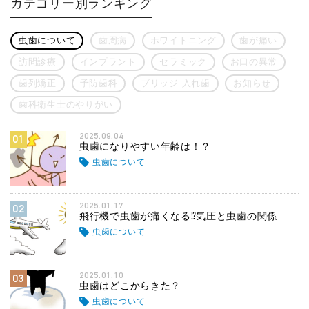
カテゴリー別ランキング
虫歯について
歯周病
ホワイトニング
歯が痛い
訪問診療
インプラント
セラミック
お口の異常
歯列矯正
予防歯科
ブリッジ 入れ歯
お知らせ
歯科衛生士のやりがい
2025.09.04
01
虫歯になりやすい年齢は！？
虫歯について
2025.01.17
02
飛行機で虫歯が痛くなる⁉気圧と虫歯の関係
虫歯について
2025.01.10
03
虫歯はどこからきた？
虫歯について