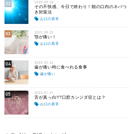
2025.05.29
02
その不快感、今日で終わり！朝の口内のネバつ
き対策法
お口の異常
2023.06.23
03
顎が痛い！
お口の異常
2023.03.24
04
歯が痛い時に食べれる食事
歯が痛い
2022.01.21
05
舌が真っ白!!?口腔カンジダ症とは？
お口の異常