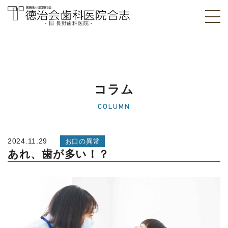
- 旧 長野歯科医院 -
医療法人社団徳治
会 徳治会歯科医院
合志 [旧 長野歯科
コラム
医院]｜熊本県合志
COLUMN
市
2024.11.29
お口の異常
あれ、歯が多い！？