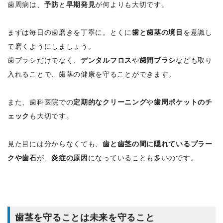
歯周病は、
予防
と
早期発見
が何よりも大切です。
まずは毎日の歯磨きを丁寧に。とくに
歯と歯茎の境目
を意識し
て磨くようにしましょう。
歯ブラシだけでなく、
デンタルフロス
や
歯間ブラシ
なども取り
入れることで、歯茎の健康を守ることができます。
また、歯科医院での
定期的なクリーニング
や
歯周ポケットのチ
ェック
も大切です。
見た目には分からなくても、
歯と歯茎の間に隠れているプラー
クや歯石
が、
炎症の原因
になっていることも多いのです。
歯茎を守ることは未来を守ること