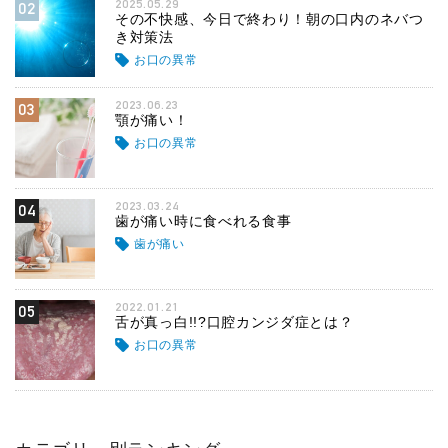
2025.05.29
02
その不快感、今日で終わり！朝の口内のネバつ
き対策法
お口の異常
2023.06.23
03
顎が痛い！
お口の異常
2023.03.24
04
歯が痛い時に食べれる食事
歯が痛い
2022.01.21
05
舌が真っ白!!?口腔カンジダ症とは？
お口の異常