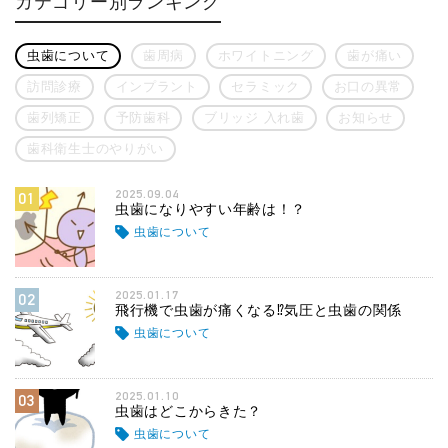
カテゴリー別ランキング
虫歯について
歯周病
ホワイトニング
歯が痛い
訪問診療
インプラント
セラミック
お口の異常
歯列矯正
予防歯科
ブリッジ 入れ歯
お知らせ
歯科衛生士のやりがい
2025.09.04
01
虫歯になりやすい年齢は！？
虫歯について
2025.01.17
02
飛行機で虫歯が痛くなる⁉気圧と虫歯の関係
虫歯について
2025.01.10
03
虫歯はどこからきた？
虫歯について