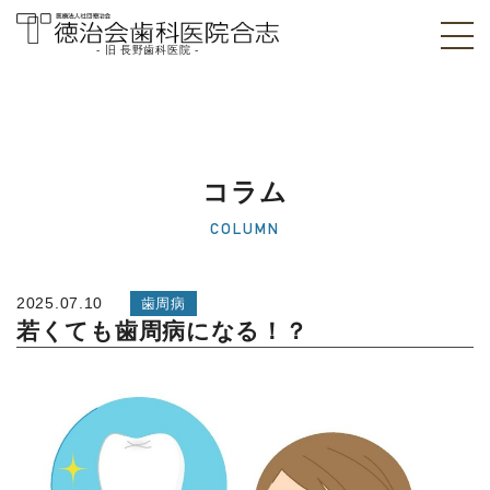
- 旧 長野歯科医院 -
医療法人社団徳治
会 徳治会歯科医院
合志 [旧 長野歯科
コラム
医院]｜熊本県合志
COLUMN
市
2025.07.10
歯周病
若くても歯周病になる！？