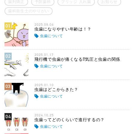
歯列矯正
予防歯科
ブリッジ 入れ歯
お知らせ
歯科衛生士のやりがい
2025.09.04
01
虫歯になりやすい年齢は！？
虫歯について
2025.01.17
02
飛行機で虫歯が痛くなる⁉気圧と虫歯の関係
虫歯について
2025.01.10
03
虫歯はどこからきた？
虫歯について
2024.10.25
04
虫歯ってどのくらいで進行するの？
虫歯について