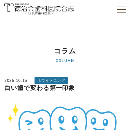
- 旧 長野歯科医院 -
医療法人社団徳治
会 徳治会歯科医院
合志 [旧 長野歯科
コラム
医院]｜熊本県合志
COLUMN
市
2025.10.15
ホワイトニング
白い歯で変わる第一印象