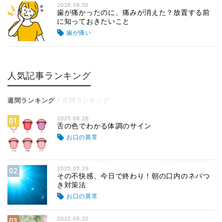
2026.08.03
歯が痛かったのに、痛みが消えた？放置する前
に知っておきたいこと
歯が痛い
人気記事ランキング
週間ランキング
月間ランキング
2025.08.26
01
舌の色でわかる体調のサイン
お口の異常
2025.05.29
02
その不快感、今日で終わり！朝の口内のネバつ
き対策法
お口の異常
2023.06.23
03