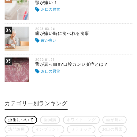
顎が痛い！
お口の異常
2023.03.24
04
歯が痛い時に食べれる食事
歯が痛い
2022.01.21
05
舌が真っ白!!?口腔カンジダ症とは？
お口の異常
カテゴリー別ランキング
虫歯について
歯周病
ホワイトニング
歯が痛い
訪問診療
インプラント
セラミック
お口の異常