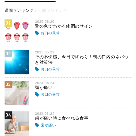
週間ランキング
月間ランキング
2025.08.26
01
舌の色でわかる体調のサイン
お口の異常
2025.05.29
02
その不快感、今日で終わり！朝の口内のネバつ
き対策法
お口の異常
2023.06.23
03
顎が痛い！
お口の異常
2023.03.24
04
歯が痛い時に食べれる食事
歯が痛い