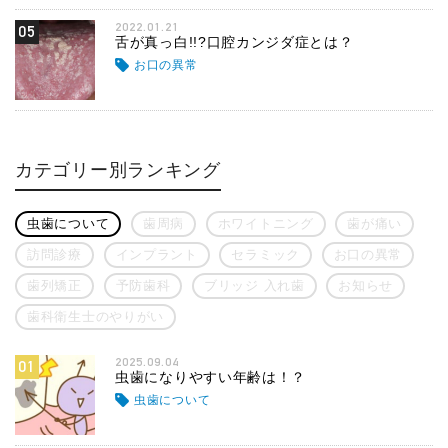
2022.01.21
05
舌が真っ白!!?口腔カンジダ症とは？
お口の異常
カテゴリー別ランキング
虫歯について
歯周病
ホワイトニング
歯が痛い
訪問診療
インプラント
セラミック
お口の異常
歯列矯正
予防歯科
ブリッジ 入れ歯
お知らせ
歯科衛生士のやりがい
2025.09.04
01
虫歯になりやすい年齢は！？
虫歯について