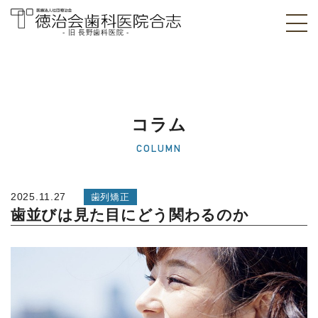
- 旧 長野歯科医院 -
医療法人社団徳治
会 徳治会歯科医院
合志 [旧 長野歯科
コラム
医院]｜熊本県合志
COLUMN
市
2025.11.27
歯列矯正
歯並びは見た目にどう関わるのか