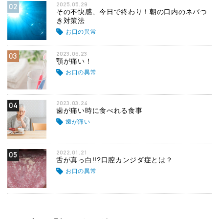
2025.05.29
02
その不快感、今日で終わり！朝の口内のネバつ
き対策法
お口の異常
2023.06.23
03
顎が痛い！
お口の異常
2023.03.24
04
歯が痛い時に食べれる食事
歯が痛い
2022.01.21
05
舌が真っ白!!?口腔カンジダ症とは？
お口の異常