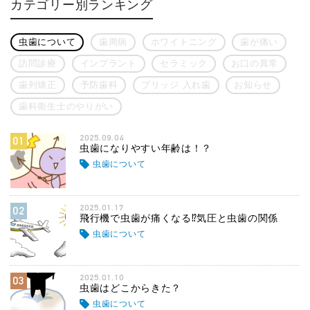
カテゴリー別ランキング
虫歯について
歯周病
ホワイトニング
歯が痛い
訪問診療
インプラント
セラミック
お口の異常
歯列矯正
予防歯科
ブリッジ 入れ歯
お知らせ
歯科衛生士のやりがい
2025.09.04
01
虫歯になりやすい年齢は！？
虫歯について
2025.01.17
02
飛行機で虫歯が痛くなる⁉気圧と虫歯の関係
虫歯について
2025.01.10
03
虫歯はどこからきた？
虫歯について