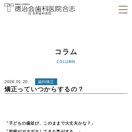
- 旧 長野歯科医院 -
医療法人社団徳治
会 徳治会歯科医院
合志 [旧 長野歯科
コラム
医院]｜熊本県合志
COLUMN
市
2026.01.20
歯列矯正
矯正っていつからするの？
「子どもの歯並び、このままで大丈夫かな？」
「前歯がガタガタしてきた気がする…」