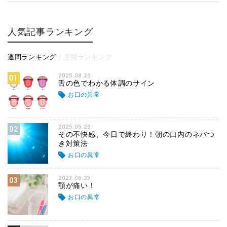
人気記事ランキング
週間ランキング
月間ランキング
2025.08.26
01
舌の色でわかる体調のサイン
お口の異常
2025.05.29
02
その不快感、今日で終わり！朝の口内のネバつ
き対策法
お口の異常
2023.06.23
03
顎が痛い！
お口の異常