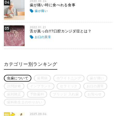
2023.03.24
04
歯が痛い時に食べれる食事
歯が痛い
2022.01.21
05
舌が真っ白!!?口腔カンジダ症とは？
お口の異常
カテゴリー別ランキング
虫歯について
歯周病
ホワイトニング
歯が痛い
訪問診療
インプラント
セラミック
お口の異常
歯列矯正
予防歯科
ブリッジ 入れ歯
お知らせ
歯科衛生士のやりがい
2025.09.04
01