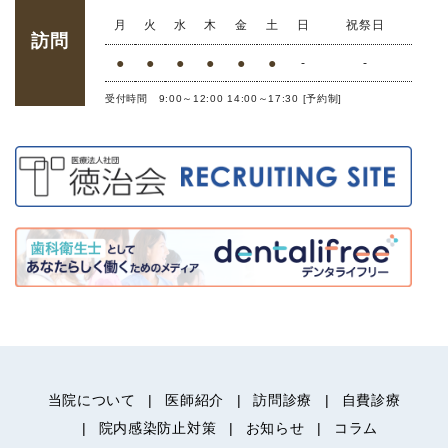
月
火
水
木
金
土
日
祝祭日
訪問
●
●
●
●
●
●
-
-
受付時間 9:00～12:00 14:00～17:30 [予約制]
当院について
医師紹介
訪問診療
自費診療
院内感染防止対策
お知らせ
コラム