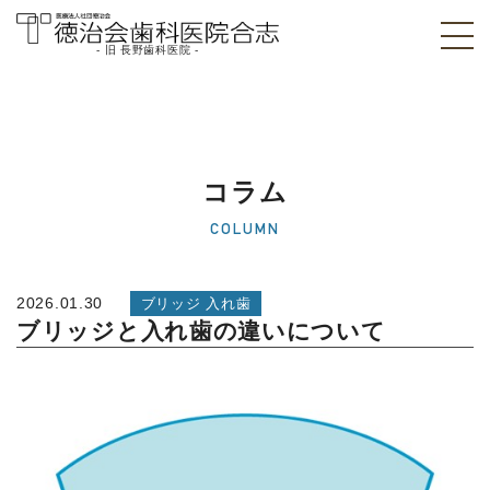
- 旧 長野歯科医院 -
医療法人社団徳治
会 徳治会歯科医院
合志 [旧 長野歯科
コラム
医院]｜熊本県合志
COLUMN
市
2026.01.30
ブリッジ 入れ歯
ブリッジと入れ歯の違いについて