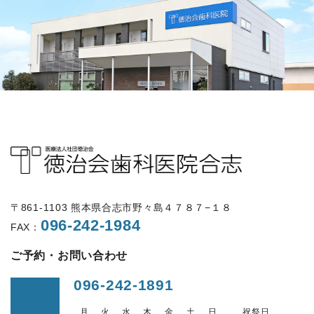
〒861-1103 熊本県合志市野々島４７８７−１８
096-242-1984
FAX：
ご予約・お問い合わせ
096-242-1891
月
火
水
木
金
土
日
祝祭日