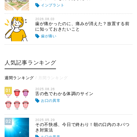
インプラント
2026.08.03
歯が痛かったのに、痛みが消えた？放置する前
に知っておきたいこと
歯が痛い
人気記事ランキング
週間ランキング
月間ランキング
2025.08.26
01
舌の色でわかる体調のサイン
お口の異常
2025.05.29
02
その不快感、今日で終わり！朝の口内のネバつ
き対策法
お口の異常