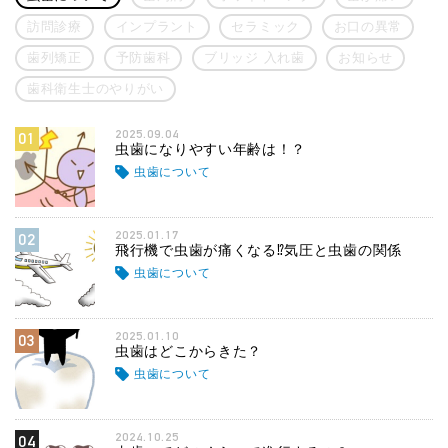
訪問診療
インプラント
セラミック
お口の異常
歯列矯正
予防歯科
ブリッジ 入れ歯
お知らせ
歯科衛生士のやりがい
2025.09.04
01
虫歯になりやすい年齢は！？
虫歯について
2025.01.17
02
飛行機で虫歯が痛くなる⁉気圧と虫歯の関係
虫歯について
2025.01.10
03
虫歯はどこからきた？
虫歯について
2024.10.25
04