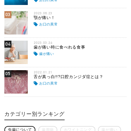
2023.06.23
03
顎が痛い！
お口の異常
2023.03.24
04
歯が痛い時に食べれる食事
歯が痛い
2022.01.21
05
舌が真っ白!!?口腔カンジダ症とは？
お口の異常
カテゴリー別ランキング
虫歯について
歯周病
ホワイトニング
歯が痛い