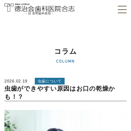
- 旧 長野歯科医院 -
医療法人社団徳治
会 徳治会歯科医院
合志 [旧 長野歯科
コラム
医院]｜熊本県合志
COLUMN
市
2026.02.19
虫歯について
虫歯ができやすい原因はお口の乾燥か
も！？