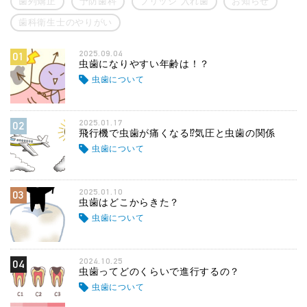
歯列矯正
予防歯科
ブリッジ 入れ歯
お知らせ
歯科衛生士のやりがい
2025.09.04
01
虫歯になりやすい年齢は！？
虫歯について
2025.01.17
02
飛行機で虫歯が痛くなる⁉気圧と虫歯の関係
虫歯について
2025.01.10
03
虫歯はどこからきた？
虫歯について
2024.10.25
04
虫歯ってどのくらいで進行するの？
虫歯について