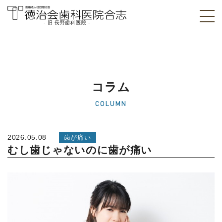
- 旧 長野歯科医院 -
医療法人社団徳治
会 徳治会歯科医院
合志 [旧 長野歯科
コラム
医院]｜熊本県合志
COLUMN
市
2026.05.08
歯が痛い
むし歯じゃないのに歯が痛い