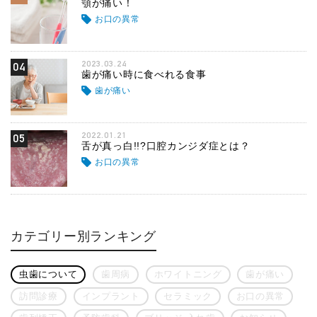
顎が痛い！
お口の異常
2023.03.24
04
歯が痛い時に食べれる食事
歯が痛い
2022.01.21
05
舌が真っ白!!?口腔カンジダ症とは？
お口の異常
カテゴリー別ランキング
虫歯について
歯周病
ホワイトニング
歯が痛い
訪問診療
インプラント
セラミック
お口の異常