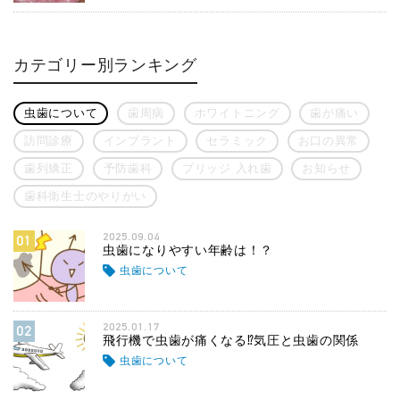
カテゴリー別ランキング
虫歯について
歯周病
ホワイトニング
歯が痛い
訪問診療
インプラント
セラミック
お口の異常
歯列矯正
予防歯科
ブリッジ 入れ歯
お知らせ
歯科衛生士のやりがい
2025.09.04
01
虫歯になりやすい年齢は！？
虫歯について
2025.01.17
02
飛行機で虫歯が痛くなる⁉気圧と虫歯の関係
虫歯について