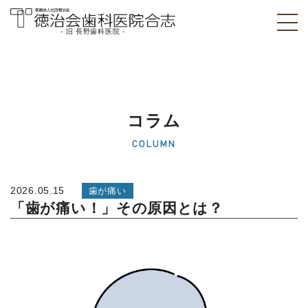
- 旧 長野歯科医院 -
医療法人社団徳治
会 徳治会歯科医院
合志 [旧 長野歯科
コラム
医院]｜熊本県合志
COLUMN
市
2026.05.15
歯が痛い
「歯が痛い！」その原因とは？