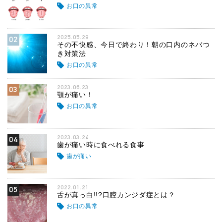
お口の異常
2025.05.29
02
その不快感、今日で終わり！朝の口内のネバつ
き対策法
お口の異常
2023.06.23
03
顎が痛い！
お口の異常
2023.03.24
04
歯が痛い時に食べれる食事
歯が痛い
2022.01.21
05
舌が真っ白!!?口腔カンジダ症とは？
お口の異常