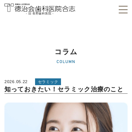
- 旧 長野歯科医院 -
医療法人社団徳治
会 徳治会歯科医院
合志 [旧 長野歯科
コラム
医院]｜熊本県合志
COLUMN
市
2026.05.22
セラミック
知っておきたい！セラミック治療のこと