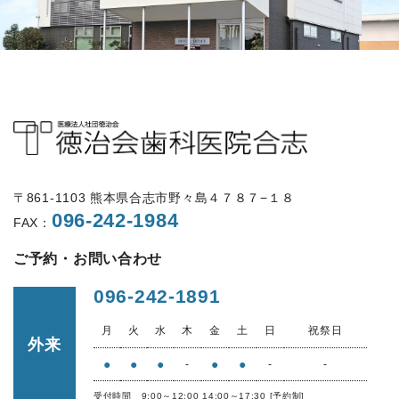
〒861-1103 熊本県合志市野々島４７８７−１８
096-242-1984
FAX：
ご予約・お問い合わせ
096-242-1891
月
火
水
木
金
土
日
祝祭日
外来
●
●
●
●
●
-
-
-
受付時間 9:00～12:00 14:00～17:30 [予約制]