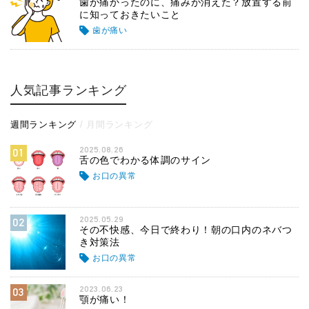
歯が痛かったのに、痛みが消えた？放置する前
に知っておきたいこと
歯が痛い
人気記事ランキング
週間ランキング
月間ランキング
2025.08.26
01
舌の色でわかる体調のサイン
お口の異常
2025.05.29
02
その不快感、今日で終わり！朝の口内のネバつ
き対策法
お口の異常
2023.06.23
03
顎が痛い！