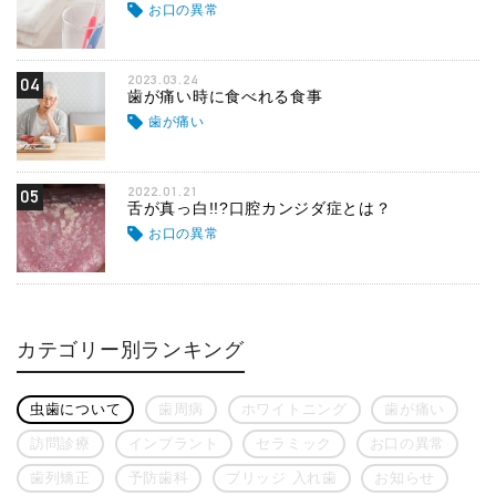
お口の異常
2023.03.24
04
歯が痛い時に食べれる食事
歯が痛い
2022.01.21
05
舌が真っ白!!?口腔カンジダ症とは？
お口の異常
カテゴリー別ランキング
虫歯について
歯周病
ホワイトニング
歯が痛い
訪問診療
インプラント
セラミック
お口の異常
歯列矯正
予防歯科
ブリッジ 入れ歯
お知らせ