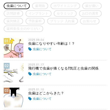
虫歯について
歯周病
ホワイトニング
歯が痛い
訪問診療
インプラント
セラミック
お口の異常
歯列矯正
予防歯科
ブリッジ 入れ歯
お知らせ
歯科衛生士のやりがい
2025.09.04
01
虫歯になりやすい年齢は！？
虫歯について
2025.01.17
02
飛行機で虫歯が痛くなる⁉気圧と虫歯の関係
虫歯について
2025.01.10
03
虫歯はどこからきた？
虫歯について