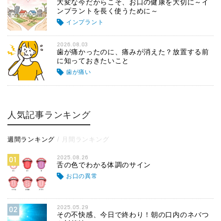
大変な今だからこそ、お口の健康を大切に～イ
ンプラントを長く使うために～
インプラント
2026.08.03
歯が痛かったのに、痛みが消えた？放置する前
に知っておきたいこと
歯が痛い
人気記事ランキング
週間ランキング
月間ランキング
2025.08.26
01
舌の色でわかる体調のサイン
お口の異常
2025.05.29
02
その不快感、今日で終わり！朝の口内のネバつ