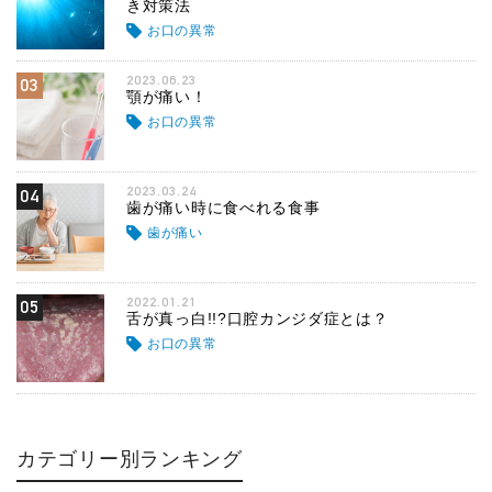
き対策法
お口の異常
2023.06.23
03
顎が痛い！
お口の異常
2023.03.24
04
歯が痛い時に食べれる食事
歯が痛い
2022.01.21
05
舌が真っ白!!?口腔カンジダ症とは？
お口の異常
カテゴリー別ランキング