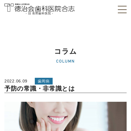
- 旧 長野歯科医院 -
医療法人社団徳治
会 徳治会歯科医院
合志 [旧 長野歯科
コラム
医院]｜熊本県合志
COLUMN
市
2022.06.09
歯周病
予防の常識・非常識とは