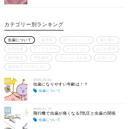
カテゴリー別ランキング
虫歯について
歯周病
ホワイトニング
歯が痛い
訪問診療
インプラント
セラミック
お口の異常
歯列矯正
予防歯科
ブリッジ 入れ歯
お知らせ
歯科衛生士のやりがい
2025.09.04
01
虫歯になりやすい年齢は！？
虫歯について
2025.01.17
02
飛行機で虫歯が痛くなる⁉気圧と虫歯の関係
虫歯について