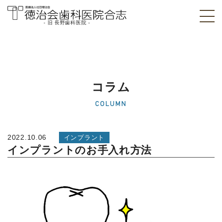
- 旧 長野歯科医院 -
医療法人社団徳治
会 徳治会歯科医院
合志 [旧 長野歯科
コラム
医院]｜熊本県合志
COLUMN
市
2022.10.06
インプラント
インプラントのお手入れ方法