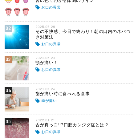
舌の色でわかる体調のサイン
お口の異常
2025.05.29
02
その不快感、今日で終わり！朝の口内のネバつ
き対策法
お口の異常
2023.06.23
03
顎が痛い！
お口の異常
2023.03.24
04
歯が痛い時に食べれる食事
歯が痛い
2022.01.21
05
舌が真っ白!!?口腔カンジダ症とは？
お口の異常