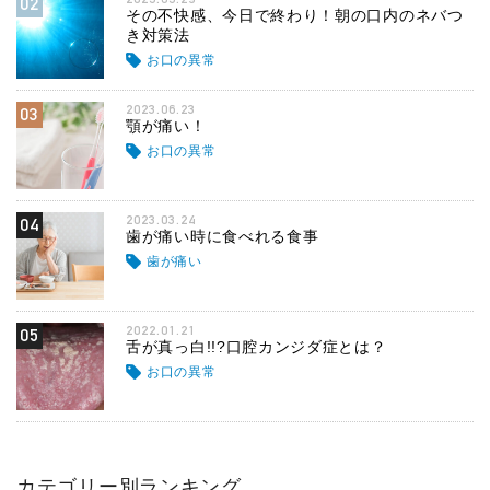
02
その不快感、今日で終わり！朝の口内のネバつ
き対策法
お口の異常
2023.06.23
03
顎が痛い！
お口の異常
2023.03.24
04
歯が痛い時に食べれる食事
歯が痛い
2022.01.21
05
舌が真っ白!!?口腔カンジダ症とは？
お口の異常
カテゴリー別ランキング