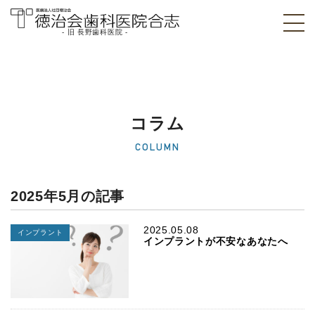
- 旧 長野歯科医院 -
医療法人社団徳治
会 徳治会歯科医院
合志 [旧 長野歯科
コラム
医院]｜熊本県合志
COLUMN
市
2025年5月の記事
2025.05.08
インプラント
インプラントが不安なあなたへ