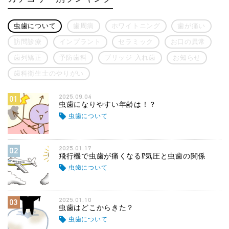
虫歯について
歯周病
ホワイトニング
歯が痛い
訪問診療
インプラント
セラミック
お口の異常
歯列矯正
予防歯科
ブリッジ 入れ歯
お知らせ
歯科衛生士のやりがい
2025.09.04
01
虫歯になりやすい年齢は！？
虫歯について
2025.01.17
02
飛行機で虫歯が痛くなる⁉気圧と虫歯の関係
虫歯について
2025.01.10
03
虫歯はどこからきた？
虫歯について