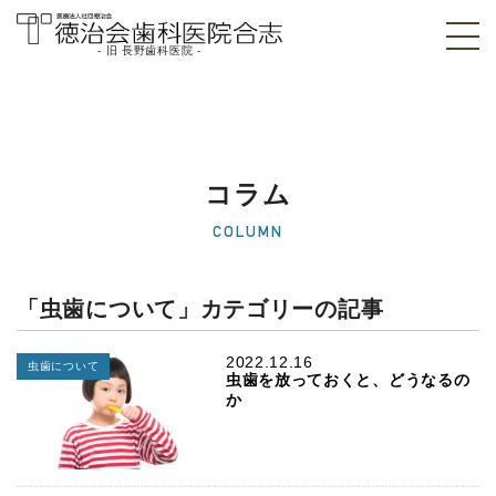
- 旧 長野歯科医院 -
医療法人社団徳治
会 徳治会歯科医院
合志 [旧 長野歯科
コラム
医院]｜熊本県合志
COLUMN
市
「虫歯について」カテゴリーの記事
2022.12.16
虫歯について
虫歯を放っておくと、どうなるの
か