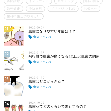
訪問診療
インプラント
セラミック
お口の異常
歯列矯正
予防歯科
ブリッジ 入れ歯
お知らせ
歯科衛生士のやりがい
2025.09.04
01
虫歯になりやすい年齢は！？
虫歯について
2025.01.17
02
飛行機で虫歯が痛くなる⁉気圧と虫歯の関係
虫歯について
2025.01.10
03
虫歯はどこからきた？
虫歯について
2024.10.25
04
虫歯ってどのくらいで進行するの？