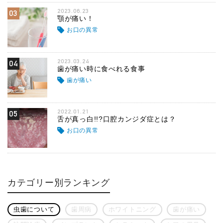
2023.06.23
03
顎が痛い！
お口の異常
2023.03.24
04
歯が痛い時に食べれる食事
歯が痛い
2022.01.21
05
舌が真っ白!!?口腔カンジダ症とは？
お口の異常
カテゴリー別ランキング
虫歯について
歯周病
ホワイトニング
歯が痛い