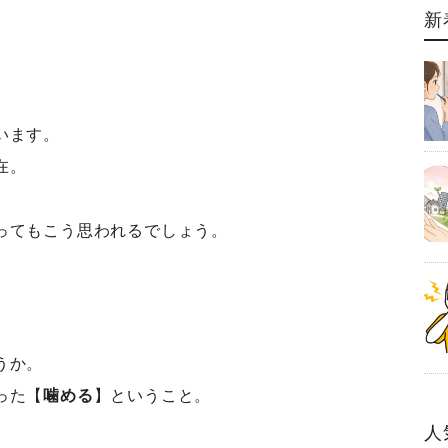
新
います。
在。
ってもこう思われるでしょう。
」
うか。
った【
噛める
】ということ。
人