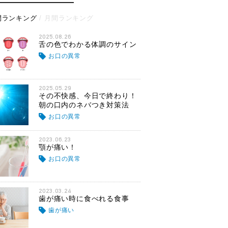
間ランキング
月間ランキング
2025.08.26
舌の色でわかる体調のサイン
お口の異常
2025.05.29
その不快感、今日で終わり！
朝の口内のネバつき対策法
お口の異常
2023.06.23
顎が痛い！
お口の異常
2023.03.24
歯が痛い時に食べれる食事
歯が痛い