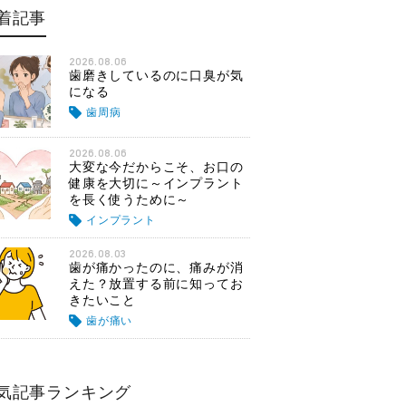
着記事
2026.08.06
歯磨きしているのに口臭が気
になる
歯周病
2026.08.06
大変な今だからこそ、お口の
健康を大切に～インプラント
を長く使うために～
インプラント
2026.08.03
歯が痛かったのに、痛みが消
えた？放置する前に知ってお
きたいこと
歯が痛い
気記事ランキング