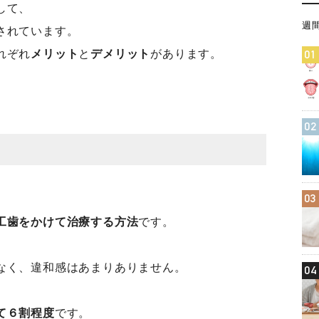
して、
週
されています。
れぞれ
メリット
と
デメリット
があります。
01
02
03
工歯をかけて治療する方法
です。
なく、違和感はあまりありません。
04
て６割程度
です。