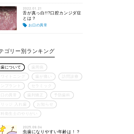
2022.01.21
舌が真っ白!!?口腔カンジダ症
とは？
お口の異常
テゴリー別ランキング
虫歯について
歯周病
ホワイトニング
歯が痛い
訪問診療
インプラント
セラミック
お口の異常
歯列矯正
予防歯科
ブリッジ 入れ歯
お知らせ
歯科衛生士のやりがい
2025.09.04
虫歯になりやすい年齢は！？