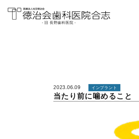
- 旧 長野歯科医院 -
医療法人社団徳治会
徳治会歯科医院合志
[旧 長野歯科医院]｜熊
本県合志市
2023.06.09
インプラント
当たり前に噛めること