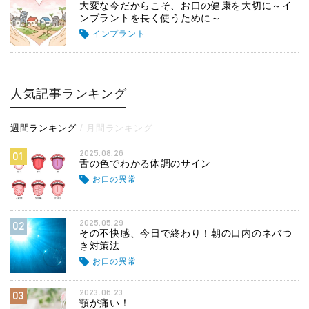
大変な今だからこそ、お口の健康を大切に～イ
ンプラントを長く使うために～
インプラント
人気記事ランキング
週間ランキング
月間ランキング
2025.08.26
01
舌の色でわかる体調のサイン
お口の異常
2025.05.29
02
その不快感、今日で終わり！朝の口内のネバつ
き対策法
お口の異常
2023.06.23
03
顎が痛い！