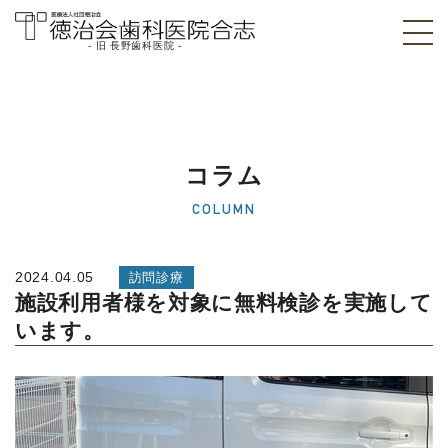
- 旧 長野歯科医院 -
医療法人社団徳治
会 徳治会歯科医院
合志 [旧 長野歯科
コラム
医院]｜熊本県合志
COLUMN
市
2024.04.05
訪問診療
施設利用者様を対象に無料検診を実施して
います。