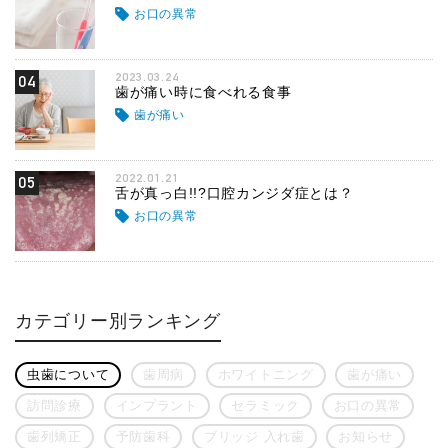
お口の異常
2023.03.24
04
歯が痛い時に食べれる食事
歯が痛い
2022.01.21
05
舌が真っ白!!?口腔カンジダ症とは？
お口の異常
カテゴリー別ランキング
虫歯について
歯周病
ホワイトニング
歯が痛い
訪問診療
インプラント
セラミック
お口の異常
歯列矯正
予防歯科
ブリッジ 入れ歯
お知らせ