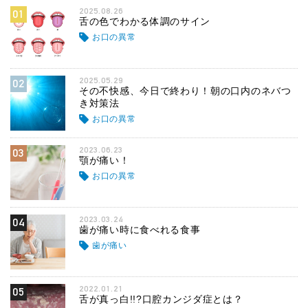
2025.08.26
01
舌の色でわかる体調のサイン
お口の異常
2025.05.29
02
その不快感、今日で終わり！朝の口内のネバつ
き対策法
お口の異常
2023.06.23
03
顎が痛い！
お口の異常
2023.03.24
04
歯が痛い時に食べれる食事
歯が痛い
2022.01.21
05
舌が真っ白!!?口腔カンジダ症とは？