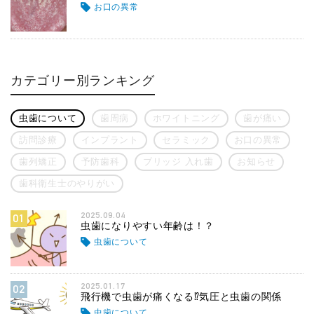
お口の異常
カテゴリー別ランキング
虫歯について
歯周病
ホワイトニング
歯が痛い
訪問診療
インプラント
セラミック
お口の異常
歯列矯正
予防歯科
ブリッジ 入れ歯
お知らせ
歯科衛生士のやりがい
2025.09.04
01
虫歯になりやすい年齢は！？
虫歯について
2025.01.17
02
飛行機で虫歯が痛くなる⁉気圧と虫歯の関係
虫歯について