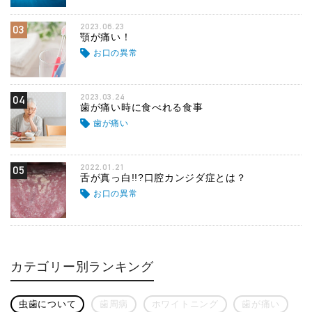
2023.06.23
03
顎が痛い！
お口の異常
2023.03.24
04
歯が痛い時に食べれる食事
歯が痛い
2022.01.21
05
舌が真っ白!!?口腔カンジダ症とは？
お口の異常
カテゴリー別ランキング
虫歯について
歯周病
ホワイトニング
歯が痛い