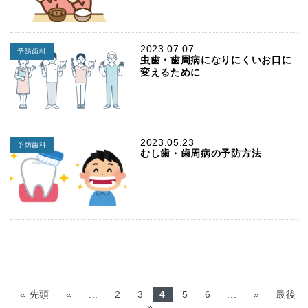
2023.07.07
予防歯科
虫歯・歯周病になりにくいお口に
変えるために
2023.05.23
予防歯科
むし歯・歯周病の予防方法
« 先頭
«
...
2
3
4
5
6
...
»
最後
»