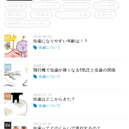
訪問診療
インプラント
セラミック
お口の異常
歯列矯正
予防歯科
ブリッジ 入れ歯
お知らせ
歯科衛生士のやりがい
2025.09.04
01
虫歯になりやすい年齢は！？
虫歯について
2025.01.17
02
飛行機で虫歯が痛くなる⁉気圧と虫歯の関係
虫歯について
2025.01.10
03
虫歯はどこからきた？
虫歯について
2024.10.25
04
虫歯ってどのくらいで進行するの？