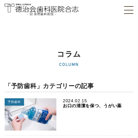
- 旧 長野歯科医院 -
医療法人社団徳治
会 徳治会歯科医院
合志 [旧 長野歯科
コラム
医院]｜熊本県合志
COLUMN
市
「予防歯科」カテゴリーの記事
2024.02.15
予防歯科
お口の清潔を保つ、うがい薬