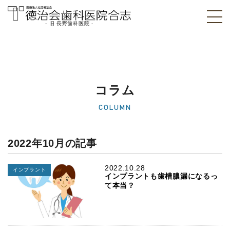
- 旧 長野歯科医院 -
医療法人社団徳治
会 徳治会歯科医院
合志 [旧 長野歯科
コラム
医院]｜熊本県合志
COLUMN
市
2022年10月の記事
2022.10.28
インプラント
インプラントも歯槽膿漏になるっ
て本当？