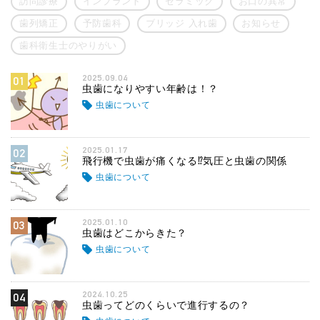
訪問診療
インプラント
セラミック
お口の異常
歯列矯正
予防歯科
ブリッジ 入れ歯
お知らせ
歯科衛生士のやりがい
2025.09.04
01
虫歯になりやすい年齢は！？
虫歯について
2025.01.17
02
飛行機で虫歯が痛くなる⁉気圧と虫歯の関係
虫歯について
2025.01.10
03
虫歯はどこからきた？
虫歯について
2024.10.25
04
虫歯ってどのくらいで進行するの？