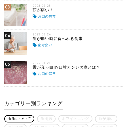
2023.06.23
03
顎が痛い！
お口の異常
2023.03.24
04
歯が痛い時に食べれる食事
歯が痛い
2022.01.21
05
舌が真っ白!!?口腔カンジダ症とは？
お口の異常
カテゴリー別ランキング
虫歯について
歯周病
ホワイトニング
歯が痛い