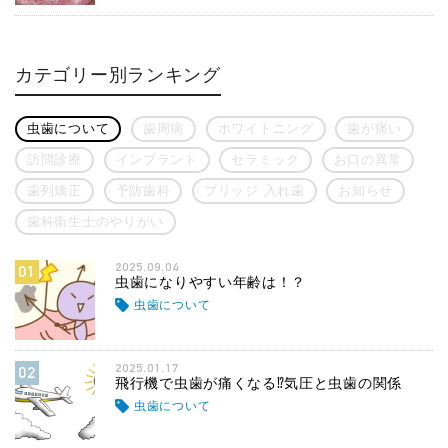
カテゴリー別ランキング
虫歯について
歯周病
ホワイトニング
歯が痛い
訪問診療
インプラント
セラミック
お口の異常
歯列矯正
予防歯科
ブリッジ 入れ歯
お知らせ
歯科衛生士のやりがい
2025.09.04
01
虫歯になりやすい年齢は！？
虫歯について
2025.01.17
02
飛行機で虫歯が痛くなる⁉気圧と虫歯の関係
虫歯について