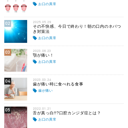
お口の異常
2025.05.29
02
その不快感、今日で終わり！朝の口内のネバつ
き対策法
お口の異常
2023.06.23
03
顎が痛い！
お口の異常
2023.03.24
04
歯が痛い時に食べれる食事
歯が痛い
2022.01.21
05
舌が真っ白!!?口腔カンジダ症とは？
お口の異常