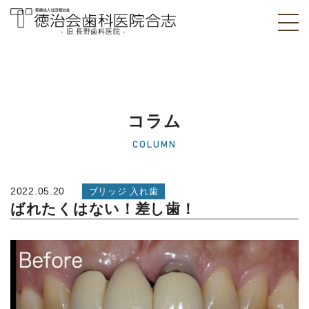
- 旧 長野歯科医院 -
医療法人社団徳治
会 徳治会歯科医院
合志 [旧 長野歯科
コラム
医院]｜熊本県合志
COLUMN
市
2022.05.20
ブリッジ 入れ歯
ばれたくはない！差し歯！